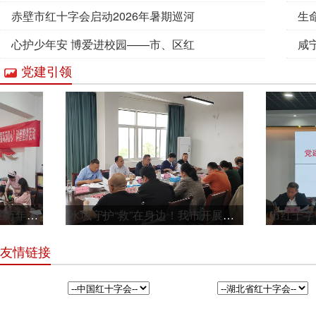
2026-07-20
记四星级红
赤壁市红十字会启动2026年暑期巡河
生
2026-07-07
守护行动
心护少年安 博爱进校园——市、区红
咸
党建引领
2026-07-03
十字会开展
AE
2026-07-02
市红十字会联合中医医院在万年路社区开展科普宣
水域守护“救”在身边！我市开展助力“幸福河湖
友情链接