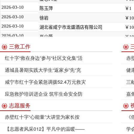
三救工作
红十字“救在身边”参与“社区文化集”活
赤
动
通城县暑期实践大学生“返家乡”先“充
健
2026-07-20
能”，为
我
咸宁市红十字会紧急调拨52.4万元救灾
三
2026-07-20
物资驰援受
咸
应急救护培训进企业 筑牢生命安全防
嘉
志愿服务
2026-07-10
线
赤壁红十字“心能量”大讲堂为家长按
《
2026-07-10
下“情绪暂
【志愿者风采012】平凡中的温暖——
学